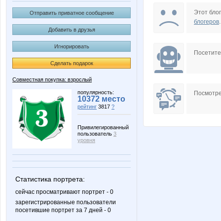
Passion1985
Screw1
Этот блог
Отправить приватное сообщение
блогеров
.
Добавить в друзья
Игнорировать
la-Belle
pers
Посетит
Сделать подарок
Совместная покупка: взрослый
Юлянчикк
Алена
популярность:
Посмотре
10372 место
рейтинг
3817
?
Привилегированный
пользователь
3
Настёнк@
НАТАЛИ ТРИКО
уровня
Статистика портрета:
сейчас просматривают портрет - 0
зарегистрированные пользователи
посетившие портрет за 7 дней - 0