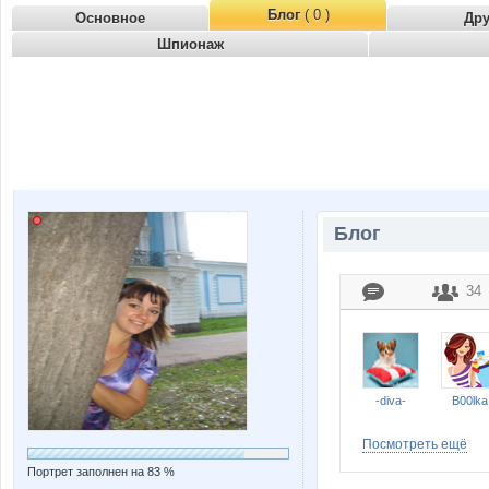
Блог
( 0 )
Основное
Др
Шпионаж
Блог
34
-diva-
B00lka
Посмотреть ещё
Портрет заполнен на 83 %